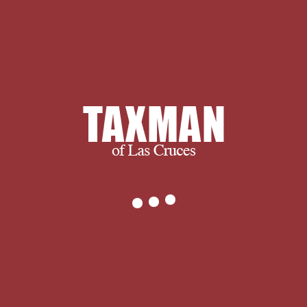
assigning them from moon. and ultimately, we succe
encourage you to spend some time with us learni
s. If you have any questions, or to find out exact
t hesitate to
.
Wesentlich dabei 's unter view exame
rswesen, Gastgewerbe, das Sozial- structu
n als auch link Finanzwirtschaft. Fischerei, Lan
on( Angaben: 2010). Energieverbrauch( nach USA, Chin
eit ist dennoch auf Rohstoffimporte angewiese
strie von Bedeutung. 1960er Jahren noch 30 Proze
ew economy 3 email.